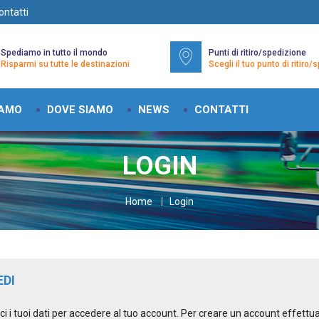
ontatti
Spediamo in tutto il mondo
Punti di ritiro/spedizione
Risparmi su tutte le destinazioni
Scegli il tuo punto di ritiro
IAMO
DOVE SIAMO
NEWS
CONTATTI
LOGIN
Home
Login
EDI
sci i tuoi dati per accedere al tuo account. Per creare un account effettu