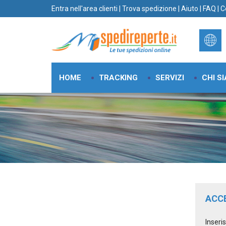
Entra nell'area clienti
|
Trova spedizione
|
Aiuto
|
FAQ
|
C
HOME
TRACKING
SERVIZI
CHI S
ACC
Inseri