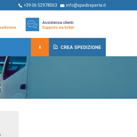
+39 06 52978063
info@spedireperte.it
Assistenza clienti
/spedizione
Supporto via ticket
CREA SPEDIZIONE
a