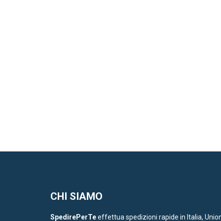
CHI SIAMO
SpedirePerTe
effettua spedizioni rapide in Italia, Unio