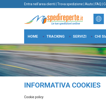
Entra nell'area clienti
|
Trova spedizione
|
Aiuto
|
FAQ
|
C
HOME
TRACKING
SERVIZI
CHI S
INFORMATIVA COOKIES
Cookie policy