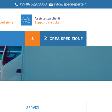
+39 06 52978063
info@spedireperte.it
Assistenza clienti
/spedizione
Supporto via ticket
CREA SPEDIZIONE
SERVIZI