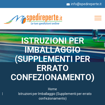
info@spedireperte.it
+39 06 52978063
Tog
navi
ISTRUZIONI PER
IMBALLAGGIO
(SUPPLEMENTI PER
ERRATO
CONFEZIONAMENTO)
Home
Istruzioni per Imballaggio (Supplementi per errato
confezionamento)