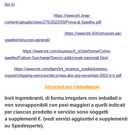
(brt.it)
https://www.brt.it/wp-
content/uploads/sites/275/2022/03/Prima-di-Spedire.pdf
https://www.brt.it/it/istruzioni-per-
spedire/istruzioni-generali/
https://www.tnt.com/express/it_it/site/home/Come-
spedire/Fatture-Surcharge/Servizi-addizionali-nazionali.html
https://www.tnt.com/dam/tnt_express_media/express-
master/shipping-services/docs/new-ahs-qrg-november-2022-it-it.pdf
Istruzioni per l'imballaggio
Invii ingombranti, di forma irregolare non imballati o
non sovr
a
pponibili con pesi maggiori a quelli indicati
per ciascun prodotto e servizio sono soggetti
a supplementi €. (vedi servizi aggiuntivi e supplementi
su Spedireperte).