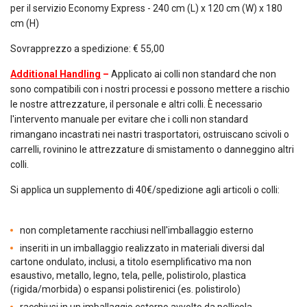
per il servizio Economy Express - 240 cm (L) x 120 cm (W) x 180
cm (H)
Sovrapprezzo a spedizione: € 55,00
Additional Handling
–
Applicato ai colli non standard che non
sono compatibili con i nostri processi e possono mettere a rischio
le nostre attrezzature, il personale e altri colli. È necessario
l'intervento manuale per evitare che i colli non standard
rimangano incastrati nei nastri trasportatori, ostruiscano scivoli o
carrelli, rovinino le attrezzature di smistamento o danneggino altri
colli.
Si applica un supplemento di 40€/spedizione agli articoli o colli:
non completamente racchiusi nell'imballaggio esterno
inseriti in un imballaggio realizzato in materiali diversi dal
cartone ondulato, inclusi, a titolo esemplificativo ma non
esaustivo, metallo, legno, tela, pelle, polistirolo, plastica
(rigida/morbida) o espansi polistirenici (es. polistirolo)