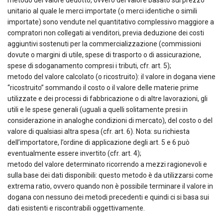
metodo del valore dedotto, ovvero del valore basato sul prezzo
unitario al quale le merci importate (o merci identiche o simili
importate) sono vendute nel quantitativo complessivo maggiore a
compratori non collegati ai venditori, previa deduzione dei costi
aggiuntivi sostenuti per la commercializzazione (commissioni
dovute o margini di utile, spese di trasporto o di assicurazione,
spese di sdoganamento compresi i tributi, cfr. art. 5);
metodo del valore calcolato (o ricostruito): il valore in dogana viene
“ricostruito” sommando il costo o il valore delle materie prime
utilizzate e dei processi di fabbricazione o di altre lavorazioni, gli
utili e le spese generali (uguali a quelli solitamente presi in
considerazione in analoghe condizioni di mercato), del costo o del
valore di qualsiasi altra spesa (cfr. art. 6). Nota: su richiesta
dell’importatore, l’ordine di applicazione degli art. 5 e 6 può
eventualmente essere invertito (cfr. art. 4);
metodo del valore determinato ricorrendo a mezzi ragionevoli e
sulla base dei dati disponibili: questo metodo è da utilizzarsi come
extrema ratio, ovvero quando non è possibile terminare il valore in
dogana con nessuno dei metodi precedenti e quindi ci si basa sui
dati esistenti e riscontrabili oggettivamente.