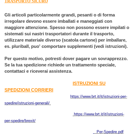
TRASPORTO SICURO
Gli articoli particolarmente grandi, pesanti o di forma
irregolare devono essere imballati e maneggiati con
maggiore attenzione. Spesso non possono essere impilati o
sistemati sui nastri trasportatori durante il trasporto,
utilizzare materiale diverso (scatola cartone) per imballare,
es. pluriball, puo' comportare supplementi (vedi istruzioni).
Per questo motivo, potresti dover pagare un sovrapprezzo.
Se la tua spedizione richiede un trattamento speciale,
contattaci e riceverai assistenza.
ISTRUZIONI SU
SPEDIZIONI CORRIERI
https://www.brt.it/it/istruzioni-per-
spedire/istruzioni-generali/
https://www.brt.it/it/istruzioni-
per-spedire/brexit/
Per-Spedire.pdf