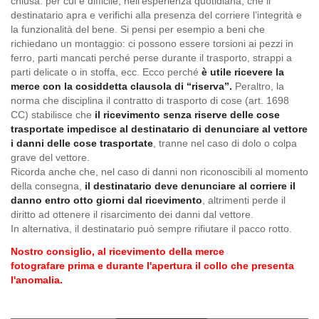
chiusa: per cui è difficile, nell’esperienza quotidiana, che il
destinatario apra e verifichi alla presenza del corriere l’integrità e
la funzionalità del bene. Si pensi per esempio a beni che
richiedano un montaggio: ci possono essere torsioni ai pezzi in
ferro, parti mancati perché perse durante il trasporto, strappi a
parti delicate o in stoffa, ecc. Ecco perché
è utile ricevere la
merce con la cosiddetta clausola di “riserva”.
Peraltro, la
norma che disciplina il contratto di trasporto di cose (art. 1698
CC) stabilisce che
il ricevimento senza riserve delle cose
trasportate impedisce al destinatario di denunciare al vettore
i danni delle cose trasportate
, tranne nel caso di dolo o colpa
grave del vettore.
Ricorda anche che, nel caso di danni non riconoscibili al momento
della consegna,
il destinatario deve denunciare al corriere il
danno entro otto giorni dal ricevimento
, altrimenti perde il
diritto ad ottenere il risarcimento dei danni dal vettore.
In alternativa, il destinatario può sempre rifiutare il pacco rotto.
Nostro consiglio, al ricevimento della merce
fotografare prima e durante l'apertura il collo che presenta
l'anomalia.