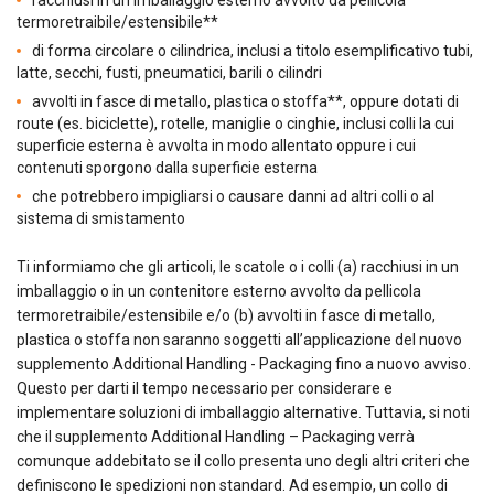
racchiusi in un imballaggio esterno avvolto da pellicola
termoretraibile/estensibile**
di forma circolare o cilindrica, inclusi a titolo esemplificativo tubi,
latte, secchi, fusti, pneumatici, barili o cilindri
avvolti in fasce di metallo, plastica o stoffa**, oppure dotati di
route (es. biciclette), rotelle, maniglie o cinghie, inclusi colli la cui
superficie esterna è avvolta in modo allentato oppure i cui
contenuti sporgono dalla superficie esterna
che potrebbero impigliarsi o causare danni ad altri colli o al
sistema di smistamento
Ti informiamo che gli articoli, le scatole o i colli (a) racchiusi in un
imballaggio o in un contenitore esterno avvolto da pellicola
termoretraibile/estensibile e/o (b) avvolti in fasce di metallo,
plastica o stoffa non saranno soggetti all’applicazione del nuovo
supplemento Additional Handling - Packaging fino a nuovo avviso.
Questo per darti il tempo necessario per considerare e
implementare soluzioni di imballaggio alternative. Tuttavia, si noti
che il supplemento Additional Handling – Packaging verrà
comunque addebitato se il collo presenta uno degli altri criteri che
definiscono le spedizioni non standard. Ad esempio, un collo di