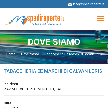
info@spedireperte.it
+39 06 52978063
Tog
navi
DOVE SIAMO
Home
Dove siamo
Tabaccheria De Marchi di Galvan Loris
TABACCHERIA DE MARCHI DI GALVAN LORIS
Indirizzo
PIAZZA DI VITTORIO EMENUELE II, 148
Città