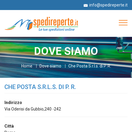
info@spedireperte.it
+39 06 52978063
Tog
navi
DOVE SIAMO
Home
Dove siamo
Che Posta S.r.l.s. di P. R.
CHE POSTA S.R.L.S. DI P. R.
Indirizzo
Via Oderisi da Gubbio,240 -242
Città