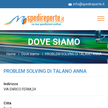
info@spedireperte.it
+39 06 52978063
Tog
navi
DOVE SIAMO
Home
Dove siamo
PROBLEM SOLVING DI TALANO ANNA
PROBLEM SOLVING DI TALANO ANNA
Indirizzo
VIA ENRICO FERMI,24
Città