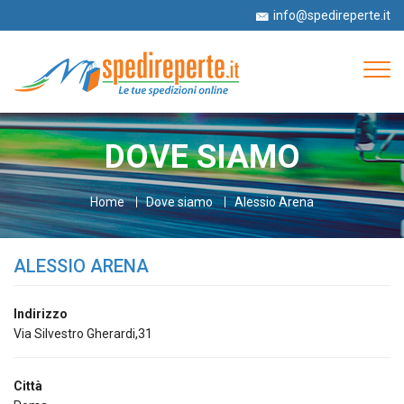
info@spedireperte.it
+39 06 52978063
Tog
navi
DOVE SIAMO
Home
Dove siamo
Alessio Arena
ALESSIO ARENA
Indirizzo
Via Silvestro Gherardi,31
Città