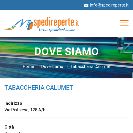
info@spedireperte.it
+39 06 52978063
Tog
navi
DOVE SIAMO
Home
Dove siamo
Tabaccheria Calumet
TABACCHERIA CALUMET
Indirizzo
Via Pistoiese, 128 A/b
Città