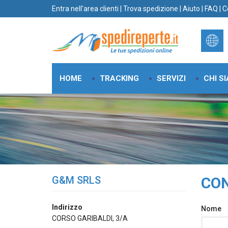
Entra nell'area clienti
|
Trova spedizione
|
Aiuto
|
FAQ
|
C
HOME
TRACKING
SERVIZI
CHI S
G&M SRLS
CON
Indirizzo
Nome
CORSO GARIBALDI, 3/A