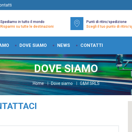
ontatti
Spediamo in tutto il mondo
Punti di ritiro/spedizione
Risparmi su tutte le destinazioni
Scegli il tuo punto di ritiro
IAMO
DOVE SIAMO
NEWS
CONTATTI
DOVE SIAMO
Home
Dove siamo
G&M SRLS
TATTACI